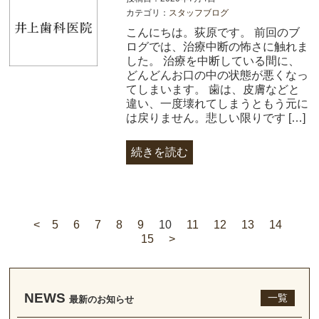
カテゴリ：
スタッフブログ
こんにちは。荻原です。 前回のブ
ログでは、治療中断の怖さに触れま
した。 治療を中断している間に、
どんどんお口の中の状態が悪くなっ
てしまいます。 歯は、皮膚などと
違い、一度壊れてしまうともう元に
は戻りません。悲しい限りです […]
続きを読む
<
5
6
7
8
9
10
11
12
13
14
15
>
NEWS
一覧
最新のお知らせ