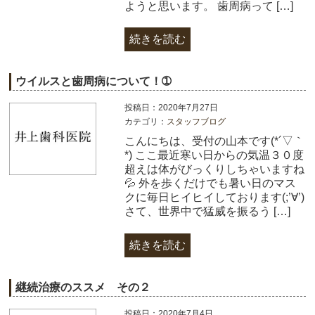
ようと思います。 歯周病って […]
続きを読む
ウイルスと歯周病について！➀
投稿日：2020年7月27日
カテゴリ：
スタッフブログ
こんにちは、受付の山本です(*´▽｀
*) ここ最近寒い日からの気温３０度
超えは体がびっくりしちゃいますね
💦 外を歩くだけでも暑い日のマス
クに毎日ヒイヒイしております(;’∀’)
さて、世界中で猛威を振るう […]
続きを読む
継続治療のススメ その２
投稿日：2020年7月4日