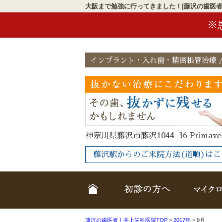
大阪まで勉強に行ってきました！|藤沢の歯医
※
インプラント・入れ歯・精密根管治療 /
神奈川県藤沢市藤沢1044-36 Primave
藤沢駅からのご来院方法(道順)はこ
ホーム
クリニック
藤沢の歯医者｜井上歯科医院TOP
>
2017年
>
9月