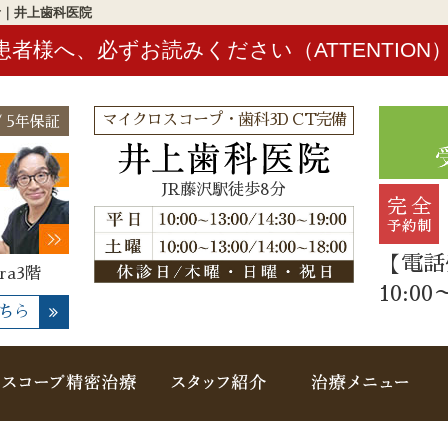
者｜井上歯科医院
患者様へ、必ずお読みください（ATTENTION
マイクロスコープ・歯科3D CT完備
 5年保証
JR藤沢駅徒歩8分
【電話
ra3階
10:00
ちら
概要(初めての方へ)
マイクロスコープ精密治療
スタッフ紹介
治