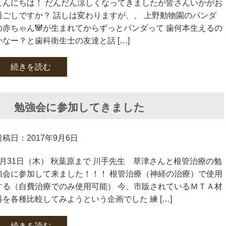
こんにちは！ だんだん涼しくなってきましたが皆さんいかがお
過ごしですか？ 話しは変わりますが、、 上野動物園のパンダ
の赤ちゃん🐼が生まれてからずっとパンダって 歯何本生えるの
かなー？と歯科衛生士の友達と話 […]
続きを読む
） 勉強会に参加してきました
投稿日：2017年9月6日
8月31日（木） 秋葉原まで 川手先生 草津さんと根管治療の勉
強会に参加して来ました！！！ 根管治療（神経の治療）で使用
する（自費治療でのみ使用可能） 今、市販されているＭＴＡ材
料を各種比較してみようという企画でした 練 […]
続きを読む