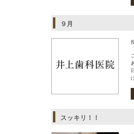
９月
スッキリ！！