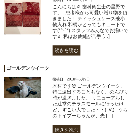
こんにちは☺ 歯科衛生士の星野で
す。 患者様から可愛い贈り物を頂
きました！ ティッシュケース兼小
物入れ 和柄がとってもキュートで
す(*^-^*) スタッフみんなでお揃いで
す♬ 私はお裁縫が苦手 […]
続きを読む
ゴールデンウイーク
投稿日：2018年5月9日
木村です🌸 ゴールデンウイーク、
特に遠出することもなく、のんびり
時が過ぎました。 リニューアルし
た辻堂のテラスモールに行ったけ
ど、すごい人でした・・( ;∀;) うち
のトイプーちゃんが、先 […]
続きを読む