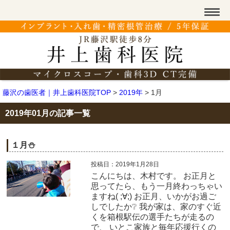
藤沢の歯医者｜井上歯科医院TOP
>
2019年
>
1月
2019年01月の記事一覧
１月⛄
投稿日：2019年1月28日
こんにちは、木村です。 お正月と
思ってたら、もう一月終わっちゃい
ますね( ;∀;) お正月、いかがお過ご
しでしたか❔ 我が家は、家のすぐ近
くを箱根駅伝の選手たちが走るの
で、 いとこ家族と毎年応援行くの