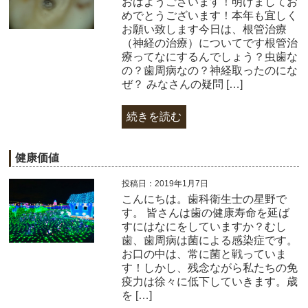
おはようございます！明けましてお
めでとうございます！本年も宜しく
お願い致します今日は、根管治療
（神経の治療）についてです根管治
療ってなにするんでしょう？虫歯な
の？歯周病なの？神経取ったのにな
ぜ？ みなさんの疑問 […]
続きを読む
健康価値
投稿日：2019年1月7日
こんにちは。歯科衛生士の星野で
す。 皆さんは歯の健康寿命を延ば
すにはなにをしていますか？むし
歯、歯周病は菌による感染症です。
お口の中は、常に菌と戦っていま
す！しかし、残念ながら私たちの免
疫力は徐々に低下していきます。歳
を […]