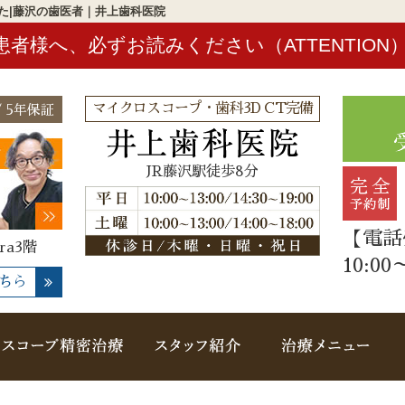
た|藤沢の歯医者｜井上歯科医院
患者様へ、必ずお読みください（ATTENTION
マイクロスコープ・歯科3D CT完備
 5年保証
JR藤沢駅徒歩8分
【電話
ra3階
10:00
ちら
概要(初めての方へ)
マイクロスコープ精密治療
スタッフ紹介
治