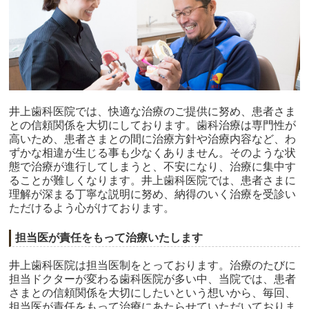
井上歯科医院では、快適な治療のご提供に努め、患者さま
との信頼関係を大切にしております。歯科治療は専門性が
高いため、患者さまとの間に治療方針や治療内容など、わ
ずかな相違が生じる事も少なくありません。そのような状
態で治療が進行してしまうと、不安になり、治療に集中す
ることが難しくなります。井上歯科医院では、患者さまに
理解が深まる丁寧な説明に努め、納得のいく治療を受診い
ただけるよう心がけております。
担当医が責任をもって治療いたします
井上歯科医院は担当医制をとっております。治療のたびに
担当ドクターが変わる歯科医院が多い中、当院では、患者
さまとの信頼関係を大切にしたいという想いから、毎回、
担当医が責任をもって治療にあたらせていただいておりま