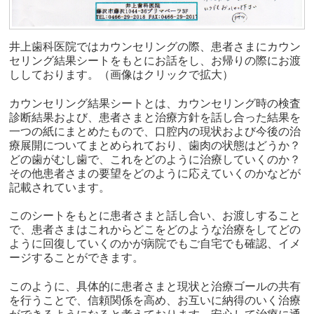
井上歯科医院ではカウンセリングの際、患者さまにカウン
セリング結果シートをもとにお話をし、お帰りの際にお渡
ししております。（画像はクリックで拡大）
カウンセリング結果シートとは、カウンセリング時の検査
診断結果および、患者さまと治療方針を話し合った結果を
一つの紙にまとめたもので、口腔内の現状および今後の治
療展開についてまとめられており、歯肉の状態はどうか？
どの歯がむし歯で、これをどのように治療していくのか？
その他患者さまの要望をどのように応えていくのかなどが
記載されています。
このシートをもとに患者さまと話し合い、お渡しすること
で、患者さまはこれからどこをどのような治療をしてどの
ように回復していくのかが病院でもご自宅でも確認、イメ
ージすることができます。
このように、具体的に患者さまと現状と治療ゴールの共有
を行うことで、信頼関係を高め、お互いに納得のいく治療