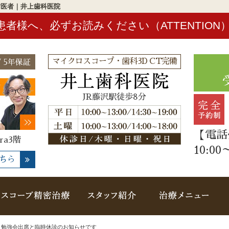
歯医者｜井上歯科医院
患者様へ、必ずお読みください（ATTENTION
マイクロスコープ・歯科3D CT完備
 5年保証
JR藤沢駅徒歩8分
【電話
ra3階
10:00
ちら
概要(初めての方へ)
マイクロスコープ精密治療
スタッフ紹介
治
>
勉強会出席と臨時休診のお知らせです