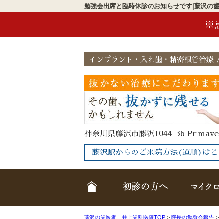
勉強会出席と臨時休診のお知らせです|藤沢の
※
インプラント・入れ歯・精密根管治療 /
神奈川県藤沢市藤沢1044-36 Primave
藤沢駅からのご来院方法(道順)はこ
ホーム
クリニック
藤沢の歯医者｜井上歯科医院TOP
>
院長の勉強会報告