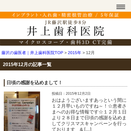
藤沢の歯医者｜井上歯科医院TOP
>
2015年
>
12月
2015年12月の記事一覧
日頃の感謝を込めまして！
投稿日：2015年12月2日
おはようございますあっという間に
１２月早いものですね～！☆患者さ
まへのお得な情報です☆１２月１日
より２８日まで日頃の感謝を込めま
してクリスマスキャンペーンを行っ
ております & […]