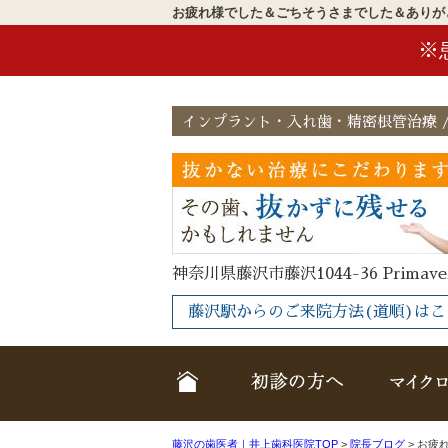
お疲れ様でした＆ごちそうさまでした＆ありが
※
インプラント・入れ歯・精密根管治療 /
神奈川県藤沢市藤沢1044-36 Primave
藤沢駅からのご来院方法(道順)はこ
ホーム
クリニック
藤沢の歯医者｜井上歯科医院TOP
>
院長ブログ
>
お疲