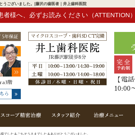
とうございました。|藤沢の歯医者｜井上歯科医院
患者様へ、必ずお読みください（ATTENTION
マイクロスコープ・歯科3D CT完備
 5年保証
JR藤沢駅徒歩8分
【電話
ra3階
10:00
ちら
概要(初めての方へ)
マイクロスコープ精密治療
スタッフ紹介
治
れ様でした＆ごちそうさまでした＆ありがとうございました。