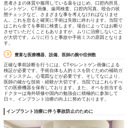
患者さまの体質や服用している薬をはじめ、口腔内所見、
レントゲン、CT画像、歯周検査、口腔内写真、咬合の状
態チェックなど、さまざまな事を考えなければなりませ
ん。これを怠ると確実に手術は失敗に終わります。当院で
はこれら全てを事前に検査します。場合によってはお断り
させていただくこともありますが、ムリに治療しないこと
が大切です。ムリに行うと事故や手術ミスの原因となりま
す。
豊富な医療機器、設備、医師の腕や症例数
正確な事前診断を行うには、CTやレントゲン画像による
検証が必要です。手術自体も人的ミスを防ぐための補助ガ
イドシステム、心電図などが必要です。そしてなにより、
医師の確かな技術・経験が大切です。当院ではこれらすべ
ての医療機器を保有しております。また、オペを担当する
ドクターは海外研修や国内の勉強会に積極的に参加して
日々、インプラント治療の向上に努めております。
インプラント治療に伴う事故防止のために